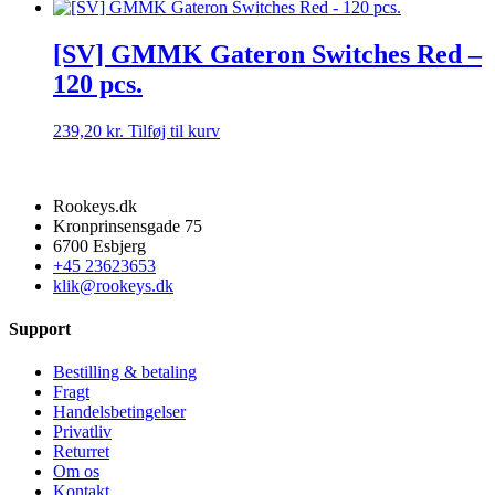
[SV] GMMK Gateron Switches Red –
120 pcs.
239,20
kr.
Tilføj til kurv
Rookeys.dk
Kronprinsensgade 75
6700 Esbjerg
+45 23623653
klik@rookeys.dk
Support
Bestilling & betaling
Fragt
Handelsbetingelser
Privatliv
Returret
Om os
Kontakt