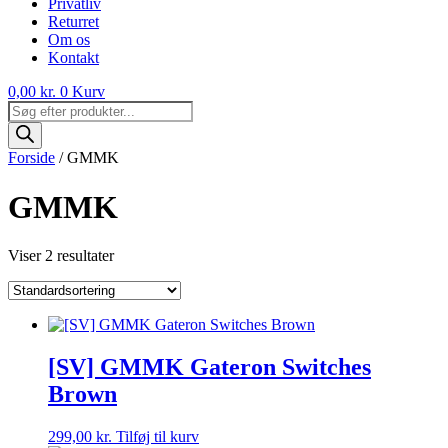
Privatliv
Returret
Om os
Kontakt
0,00
kr.
0
Kurv
Products
search
Forside
/ GMMK
GMMK
Viser 2 resultater
[SV] GMMK Gateron Switches
Brown
299,00
kr.
Tilføj til kurv