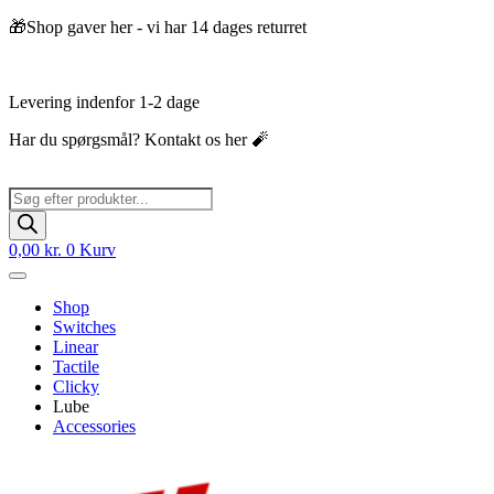
Videre
🎁Shop gaver her - vi har 14 dages returret
til
indhold
Levering indenfor 1-2 dage
Har du spørgsmål? Kontakt os her 🧨
Products
search
0,00
kr.
0
Kurv
Shop
Switches
Linear
Tactile
Clicky
Lube
Accessories