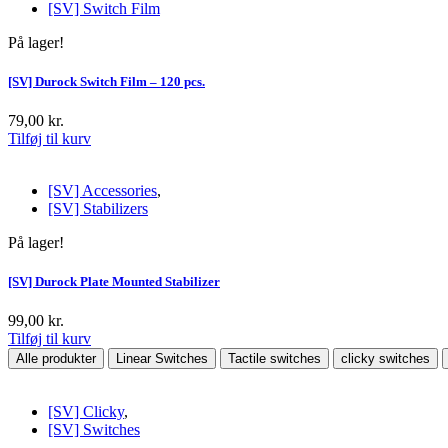
[SV] Switch Film
varianter.
Mulighederne
På lager!
kan
vælges
på
[SV] Durock Switch Film – 120 pcs.
varesiden
79,00
kr.
Tilføj til kurv
[SV] Accessories
,
[SV] Stabilizers
På lager!
[SV] Durock Plate Mounted Stabilizer
99,00
kr.
Tilføj til kurv
Alle produkter
Linear Switches
Tactile switches
clicky switches
[SV] Clicky
,
[SV] Switches