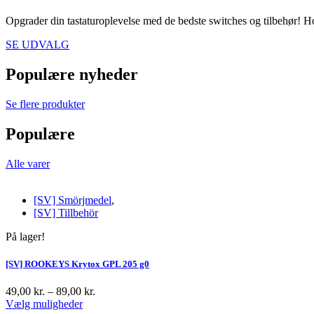
Opgrader din tastaturoplevelse med de bedste switches og tilbehør! H
SE UDVALG
Populære nyheder
Se flere produkter
Populære
Alle varer
[SV] Smörjmedel
,
[SV] Tillbehör
På lager!
[SV] ROOKEYS Krytox GPL 205 g0
49,00
kr.
–
89,00
kr.
Prisinterval:
Vælg muligheder
Dette
49,00 kr.