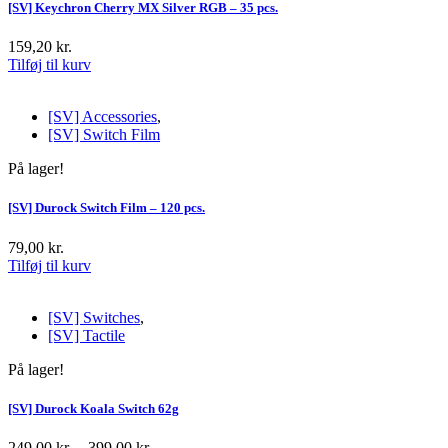
[SV] Keychron Cherry MX Silver RGB – 35 pcs.
159,20
kr.
Tilføj til kurv
[SV] Accessories
,
[SV] Switch Film
På lager!
[SV] Durock Switch Film – 120 pcs.
79,00
kr.
Tilføj til kurv
[SV] Switches
,
[SV] Tactile
På lager!
[SV] Durock Koala Switch 62g
249,00
kr.
–
399,00
kr.
Prisinterval: