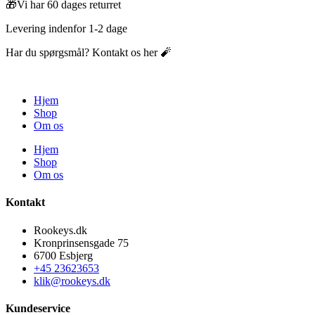
🎁Vi har 60 dages returret
Levering indenfor 1-2 dage
Har du spørgsmål? Kontakt os her 🧨
Hjem
Shop
Om os
Hjem
Shop
Om os
Kontakt
Rookeys.dk
Kronprinsensgade 75
6700 Esbjerg
+45 23623653
klik@rookeys.dk
Kundeservice