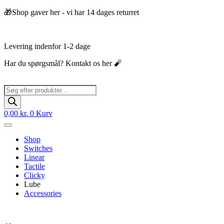
Videre
🎁Shop gaver her - vi har 14 dages returret
til
indhold
Levering indenfor 1-2 dage
Har du spørgsmål? Kontakt os her 🧨
Products
search
0,00
kr.
0
Kurv
Shop
Switches
Linear
Tactile
Clicky
Lube
Accessories