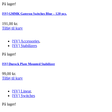
På lager!
[SV] GMMK Gateron Switches Blue – 120 pcs.
191,00
kr.
Tilføj til kurv
[SV] Accessories
,
[SV] Stabilizers
På lager!
[SV] Durock Plate Mounted Stabilizer
99,00
kr.
Tilføj til kurv
[SV] Linear
,
[SV] Switches
På lager!