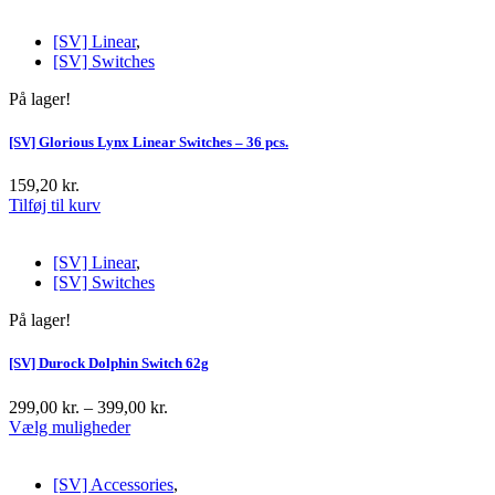
vare
til
har
89,00 kr.
[SV] Linear
,
flere
[SV] Switches
varianter.
Mulighederne
På lager!
kan
vælges
på
[SV] Glorious Lynx Linear Switches – 36 pcs.
varesiden
159,20
kr.
Tilføj til kurv
[SV] Linear
,
[SV] Switches
På lager!
[SV] Durock Dolphin Switch 62g
299,00
kr.
–
399,00
kr.
Prisinterval:
Vælg muligheder
Dette
299,00 kr.
vare
til
har
399,00 kr.
[SV] Accessories
,
flere