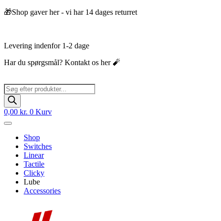
Videre
🎁Shop gaver her - vi har 14 dages returret
til
indhold
Levering indenfor 1-2 dage
Har du spørgsmål? Kontakt os her 🧨
Products
search
0,00
kr.
0
Kurv
Shop
Switches
Linear
Tactile
Clicky
Lube
Accessories