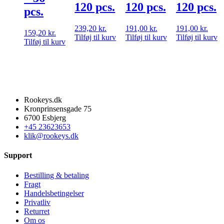
120 pcs.
120 pcs.
120 pcs.
pcs.
239,20
kr.
191,00
kr.
191,00
kr.
159,20
kr.
Tilføj til kurv
Tilføj til kurv
Tilføj til kurv
Tilføj til kurv
Rookeys.dk
Kronprinsensgade 75
6700 Esbjerg
+45 23623653
klik@rookeys.dk
Support
Bestilling & betaling
Fragt
Handelsbetingelser
Privatliv
Returret
Om os