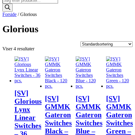
search
Forside
/ Glorious
Glorious
Viser 4 resultater
[SV]
[SV]
[SV]
[SV]
Glorious
GMMK
GMMK
GMMK
Lynx
Gateron
Gateron
Gateron
Linear
Switches
Switches
Switches
Switches
Black –
Blue –
Green –
– 36