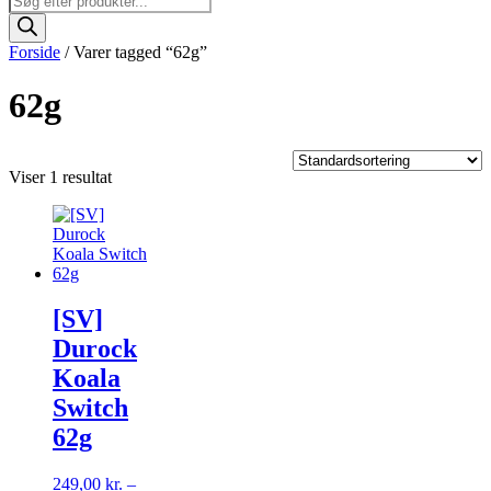
search
Forside
/ Varer tagged “62g”
62g
Viser 1 resultat
[SV]
Durock
Koala
Switch
62g
249,00
kr.
–