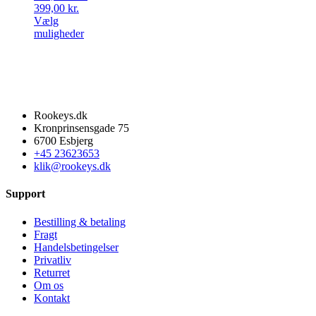
Prisinterval:
399,00
kr.
249,00 kr.
Vælg
til
Dette
muligheder
399,00 kr.
vare
har
flere
varianter.
Mulighederne
kan
Rookeys.dk
vælges
Kronprinsensgade 75
på
6700 Esbjerg
varesiden
+45 23623653
klik@rookeys.dk
Support
Bestilling & betaling
Fragt
Handelsbetingelser
Privatliv
Returret
Om os
Kontakt