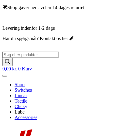
Videre
🎁Shop gaver her - vi har 14 dages returret
til
indhold
Levering indenfor 1-2 dage
Har du spørgsmål? Kontakt os her 🧨
Products
search
0,00
kr.
0
Kurv
Shop
Switches
Linear
Tactile
Clicky
Lube
Accessories