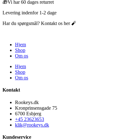
🎁Vi har 60 dages returret
Levering indenfor 1-2 dage
Har du spørgsmål? Kontakt os her 🧨
Hjem
Shop
Om os
Hjem
Shop
Om os
Kontakt
Rookeys.dk
Kronprinsensgade 75
6700 Esbjerg
+45 23623653
klik@rookeys.dk
Kundeservice