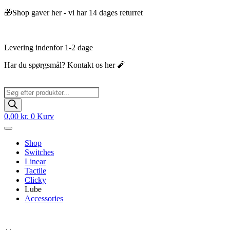
Videre
🎁Shop gaver her - vi har 14 dages returret
til
indhold
Levering indenfor 1-2 dage
Har du spørgsmål? Kontakt os her 🧨
Products
search
0,00
kr.
0
Kurv
Shop
Switches
Linear
Tactile
Clicky
Lube
Accessories